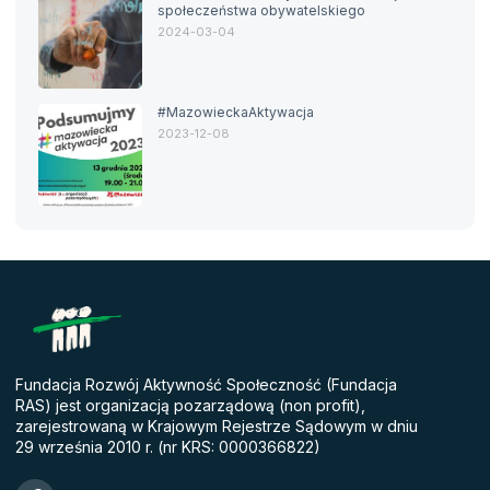
społeczeństwa obywatelskiego
2024-03-04
#MazowieckaAktywacja
2023-12-08
Fundacja Rozwój Aktywność Społeczność (Fundacja
RAS) jest organizacją pozarządową (non profit),
zarejestrowaną w Krajowym Rejestrze Sądowym w dniu
29 września 2010 r. (nr KRS: 0000366822)